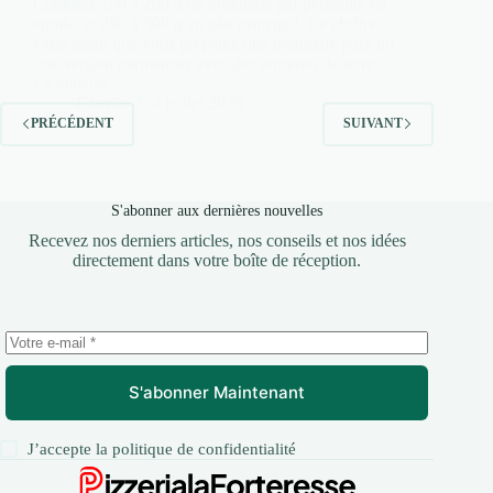
Comptez 150 à 200 g de brandade par personne en
entrée, et 250 à 300 g en plat principal. Ce chiffre
varie selon que vous préparez une brandade pure ou
une version parmentier avec des pommes de terre.
La version…
Charlie
4 juillet 2026
PRÉCÉDENT
SUIVANT
S'abonner aux dernières nouvelles
Recevez nos derniers articles, nos conseils et nos idées
directement dans votre boîte de réception.
S'abonner Maintenant
J’accepte la
politique de confidentialité