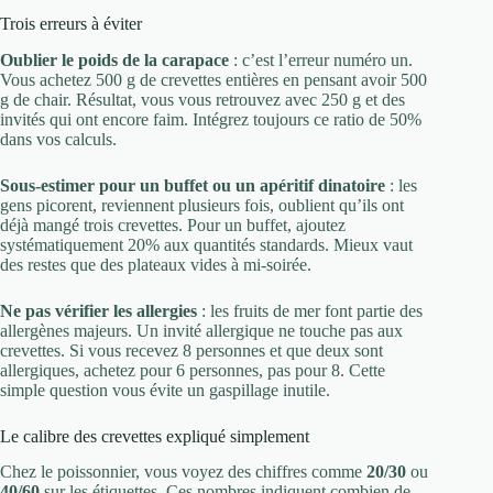
Trois erreurs à éviter
Oublier le poids de la carapace
: c’est l’erreur numéro un.
Vous achetez 500 g de crevettes entières en pensant avoir 500
g de chair. Résultat, vous vous retrouvez avec 250 g et des
invités qui ont encore faim. Intégrez toujours ce ratio de 50%
dans vos calculs.
Sous-estimer pour un buffet ou un apéritif dinatoire
: les
gens picorent, reviennent plusieurs fois, oublient qu’ils ont
déjà mangé trois crevettes. Pour un buffet, ajoutez
systématiquement 20% aux quantités standards. Mieux vaut
des restes que des plateaux vides à mi-soirée.
Ne pas vérifier les allergies
: les fruits de mer font partie des
allergènes majeurs. Un invité allergique ne touche pas aux
crevettes. Si vous recevez 8 personnes et que deux sont
allergiques, achetez pour 6 personnes, pas pour 8. Cette
simple question vous évite un gaspillage inutile.
Le calibre des crevettes expliqué simplement
Chez le poissonnier, vous voyez des chiffres comme
20/30
ou
40/60
sur les étiquettes. Ces nombres indiquent combien de