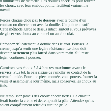
8 millimètres de diamètre. Les douilles spéciales pour fourrer
les choux, avec leur embout pointu, facilitent vraiment le
travail.
Percez chaque chou
par le dessous
avec la pointe d’un
couteau ou directement avec la douille. Un petit trou suffit.
Cette méthode garde le dessus intact, surtout si vous prévoyez
de glacer vos choux au caramel ou au chocolat.
Enfoncez délicatement la douille dans le trou. Poussez la
crème jusqu’à sentir une légère résistance. Le chou doit
devenir
nettement plus lourd
dans votre main. S’il reste
léger, continuez à pousser.
Garnissez vos choux
2 à 4 heures maximum avant le
service
. Plus tôt, la pâte risque de ramollir au contact de la
crème humide. Pour une pièce montée, vous pouvez fourrer la
veille et assembler le jour même, mais conservez les choux au
frais.
Ne remplissez jamais des choux encore tièdes. La chaleur
ferait fondre la crème et détremperait la pâte. Attendez qu’ils
soient complètement refroidis sur une grille.