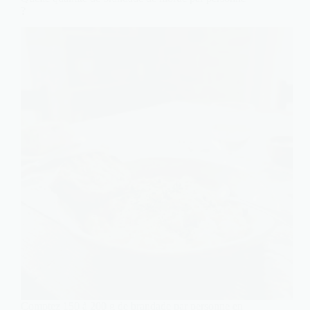
?
Comptez 150 à 200 g de brandade par personne en