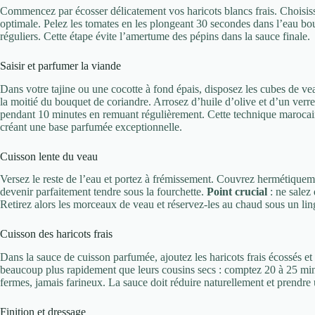
Commencez par écosser délicatement vos haricots blancs frais. Choisiss
optimale. Pelez les tomates en les plongeant 30 secondes dans l’eau bou
réguliers. Cette étape évite l’amertume des pépins dans la sauce finale.
Saisir et parfumer la viande
Dans votre tajine ou une cocotte à fond épais, disposez les cubes de vea
la moitié du bouquet de coriandre. Arrosez d’huile d’olive et d’un verr
pendant 10 minutes en remuant régulièrement. Cette technique marocaine
créant une base parfumée exceptionnelle.
Cuisson lente du veau
Versez le reste de l’eau et portez à frémissement. Couvrez hermétiqueme
devenir parfaitement tendre sous la fourchette.
Point crucial
: ne salez 
Retirez alors les morceaux de veau et réservez-les au chaud sous un li
Cuisson des haricots frais
Dans la sauce de cuisson parfumée, ajoutez les haricots frais écossés et l
beaucoup plus rapidement que leurs cousins secs : comptez 20 à 25 minu
fermes, jamais farineux. La sauce doit réduire naturellement et prendre 
Finition et dressage