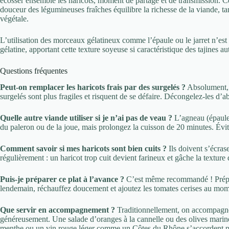
écosser ensemble les haricots, moment de partage et de transmission. Ce 
douceur des légumineuses fraîches équilibre la richesse de la viande, ta
végétale.
L’utilisation des morceaux gélatineux comme l’épaule ou le jarret n’est
gélatine, apportant cette texture soyeuse si caractéristique des tajines a
Questions fréquentes
Peut-on remplacer les haricots frais par des surgelés ?
Absolument, m
surgelés sont plus fragiles et risquent de se défaire. Décongelez-les d’
Quelle autre viande utiliser si je n’ai pas de veau ?
L’agneau (épaule 
du paleron ou de la joue, mais prolongez la cuisson de 20 minutes. Évite
Comment savoir si mes haricots sont bien cuits ?
Ils doivent s’écras
régulièrement : un haricot trop cuit devient farineux et gâche la texture 
Puis-je préparer ce plat à l’avance ?
C’est même recommandé ! Prépare
lendemain, réchauffez doucement et ajoutez les tomates cerises au mome
Que servir en accompagnement ?
Traditionnellement, on accompagne
généreusement. Une salade d’oranges à la cannelle ou des olives marinée
menthe ou un vin rouge léger comme un Côtes du Rhône s’accordent p