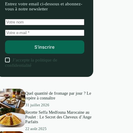
Entrez votre email ci-dessous et abonnez-
vous à notre newsletter
S’inscrire
J’accepte la
politique de
confidentialité
Quel quantité de fromage par jour ? Le
repère à connaître
31 juillet 2026
Recette Seffa Medfouna Marocaine au
Poulet : Le Secret des Cheveux d’Ange
Parfaits
22 août 2025