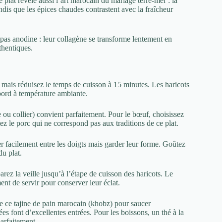
plat révèle aussi l’art marocain du mariage terre-mer : la
ndis que les épices chaudes contrastent avec la fraîcheur
 pas anodine : leur collagène se transforme lentement en
uthentiques.
ais réduisez le temps de cuisson à 15 minutes. Les haricots
abord à température ambiante.
ou collier) convient parfaitement. Pour le bœuf, choisissez
z le porc qui ne correspond pas aux traditions de ce plat.
er facilement entre les doigts mais garder leur forme. Goûtez
du plat.
z la veille jusqu’à l’étape de cuisson des haricots. Le
nt de servir pour conserver leur éclat.
 ce tajine de pain marocain (khobz) pour saucer
s font d’excellentes entrées. Pour les boissons, un thé à la
arfaitement.