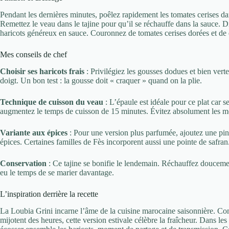
Pendant les dernières minutes, poêlez rapidement les tomates cerises dan
Remettez le veau dans le tajine pour qu’il se réchauffe dans la sauce.
haricots généreux en sauce. Couronnez de tomates cerises dorées et de q
Mes conseils de chef
Choisir ses haricots frais
: Privilégiez les gousses dodues et bien verte
doigt. Un bon test : la gousse doit « craquer » quand on la plie.
Technique de cuisson du veau
: L’épaule est idéale pour ce plat car s
augmentez le temps de cuisson de 15 minutes. Évitez absolument les mo
Variante aux épices
: Pour une version plus parfumée, ajoutez une pinc
épices. Certaines familles de Fès incorporent aussi une pointe de safran
Conservation
: Ce tajine se bonifie le lendemain. Réchauffez doucemen
eu le temps de se marier davantage.
L’inspiration derrière la recette
La Loubia Grini incarne l’âme de la cuisine marocaine saisonnière. Con
mijotent des heures, cette version estivale célèbre la fraîcheur. Dans les