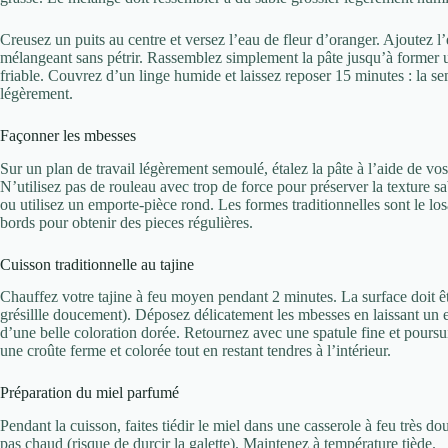
Creusez un puits au centre et versez l’eau de fleur d’oranger. Ajoutez l’
mélangeant sans pétrir. Rassemblez simplement la pâte jusqu’à former u
friable. Couvrez d’un linge humide et laissez reposer 15 minutes : la sem
légèrement.
Façonner les mbesses
Sur un plan de travail légèrement semoulé, étalez la pâte à l’aide de vo
N’utilisez pas de rouleau avec trop de force pour préserver la texture 
ou utilisez un emporte-pièce rond. Les formes traditionnelles sont le los
bords pour obtenir des pieces régulières.
Cuisson traditionnelle au tajine
Chauffez votre tajine à feu moyen pendant 2 minutes. La surface doit êt
grésillle doucement). Déposez délicatement les mbesses en laissant un 
d’une belle coloration dorée. Retournez avec une spatule fine et pours
une croûte ferme et colorée tout en restant tendres à l’intérieur.
Préparation du miel parfumé
Pendant la cuisson, faites tiédir le miel dans une casserole à feu très do
pas chaud (risque de durcir la galette). Maintenez à température tiède.