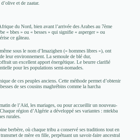
’olive et de zaatar.
’Afrique du Nord, bien avant l’arrivée des Arabes au 7ème
be « bbes » ou « besses » qui signifie « asperger » ou
érise ce gâteau.
i-même sous le nom d’Imazighen (« hommes libres »), ont
de leur environnement. La semoule de blé dur,
ffrait un excellent apport énergétique. Le beurre clarifié
entielle pour les populations semi-nomades.
chnique de ces peuples anciens. Cette méthode permet d’obtenir
le mbesses de ses cousins maghrébins comme la harcha
atin de l’Aïd, les mariages, ou pour accueillir un nouveau-
 Chaque région d’Algérie a développé ses variantes : mtekba
es rurales.
ine berbère, où chaque tribu a conservé ses traditions tout en
ransmet de mère en fille, perpétuant un savoir-faire ancestral