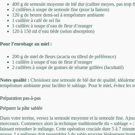
400 g de semoule moyenne de blé dur (calibre moyen, pas trop f
2 cuillères à soupe de semoule fine (pour la liaison)
120 g de beurre demi-sel à température ambiante
1 cuillère à café de sel fin
1 cuillère à soupe d’eau de fleur d’oranger
120 à 150 ml d’eau tiède (selon absorption)
Pour l’enrobage au miel :
200 g de miel de fleurs (acacia ou tilleul de préférence)
1 cuillère à soupe d’eau de fleur d’oranger
2 cuillères à soupe de graines de sésame grillées (facultatif)
Notes qualité :
Choisissez une semoule de blé dur de qualité, idéalemen
température ambiante pour faciliter le sablage. Pour le miel, évitez les mi
Préparation pas-à-pas
Préparer la pâte sablée
Dans votre terrine, versez la semoule moyenne et la semoule fine. Ajout
morceaux. Commence alors la technique traditionnelle du « sablage » :
laissant retomber le mélange. Cette opération cruciale dure 5 à 7 minu
grasse. Le mélange doit ressembler à du sable grossier légèrement hum