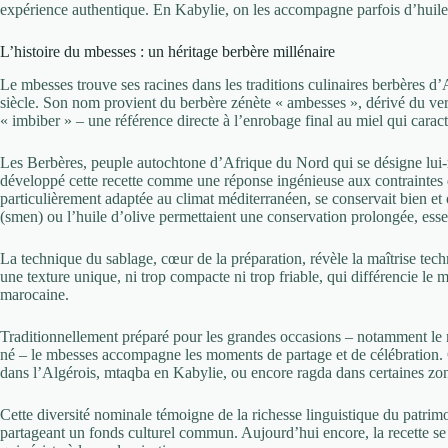
expérience authentique. En Kabylie, on les accompagne parfois d’huile d
L’histoire du mbesses : un héritage berbère millénaire
Le mbesses trouve ses racines dans les traditions culinaires berbères d
siècle. Son nom provient du berbère zénète « ambesses », dérivé du ver
« imbiber » – une référence directe à l’enrobage final au miel qui caract
Les Berbères, peuple autochtone d’Afrique du Nord qui se désigne lu
développé cette recette comme une réponse ingénieuse aux contraintes 
particulièrement adaptée au climat méditerranéen, se conservait bien et o
(smen) ou l’huile d’olive permettaient une conservation prolongée, ess
La technique du sablage, cœur de la préparation, révèle la maîtrise te
une texture unique, ni trop compacte ni trop friable, qui différencie 
marocaine.
Traditionnellement préparé pour les grandes occasions – notamment le m
né – le mbesses accompagne les moments de partage et de célébration.
dans l’Algérois, mtaqba en Kabylie, ou encore ragda dans certaines zon
Cette diversité nominale témoigne de la richesse linguistique du patrimo
partageant un fonds culturel commun. Aujourd’hui encore, la recette se t