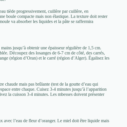
eau tiède progressivement, cuillère par cuillère, en
ne boule compacte mais non élastique. La texture doit rester
oule va absorber les liquides et la pâte se raffermira
s mains jusqu’à obtenir une épaisseur régulière de 1,5 cm.
sablée. Découpez des losanges de 6-7 cm de côté, des carrés,
ange (région d’Oran) et le carré (région d’Alger). Égalisez les
re chaude mais pas brûlante (test de la goutte d’eau qui
espace entre chaque. Cuisez 3-4 minutes jusqu’à l’apparition
uivez la cuisson 3-4 minutes. Les mbesses doivent présenter
ux avec l’eau de fleur d’oranger. Le miel doit être liquide mais