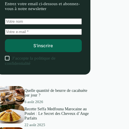
Entrez votre email ci-dessous et abonnez-
vous à notre newsletter
S’inscrire
J’accepte la
politique de
confidentialité
Quelle quantité de beurre de cacahuète
par jour ?
6 août 2026
Recette Seffa Medfouna Marocaine au
Poulet : Le Secret des Cheveux d’Ange
Parfaits
22 août 2025