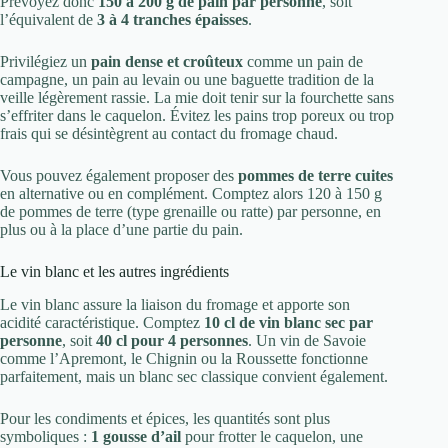
Prévoyez donc
150 à 200 g de pain par personne
, soit
l’équivalent de
3 à 4 tranches épaisses
.
Privilégiez un
pain dense et croûteux
comme un pain de
campagne, un pain au levain ou une baguette tradition de la
veille légèrement rassie. La mie doit tenir sur la fourchette sans
s’effriter dans le caquelon. Évitez les pains trop poreux ou trop
frais qui se désintègrent au contact du fromage chaud.
Vous pouvez également proposer des
pommes de terre cuites
en alternative ou en complément. Comptez alors 120 à 150 g
de pommes de terre (type grenaille ou ratte) par personne, en
plus ou à la place d’une partie du pain.
Le vin blanc et les autres ingrédients
Le vin blanc assure la liaison du fromage et apporte son
acidité caractéristique. Comptez
10 cl de vin blanc sec par
personne
, soit
40 cl pour 4 personnes
. Un vin de Savoie
comme l’Apremont, le Chignin ou la Roussette fonctionne
parfaitement, mais un blanc sec classique convient également.
Pour les condiments et épices, les quantités sont plus
symboliques :
1 gousse d’ail
pour frotter le caquelon, une