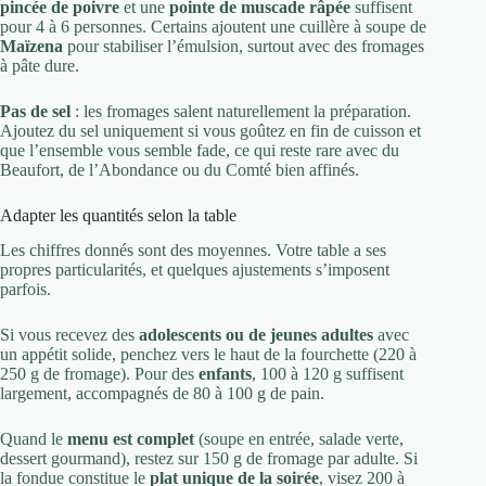
pincée de poivre
et une
pointe de muscade râpée
suffisent
pour 4 à 6 personnes. Certains ajoutent une cuillère à soupe de
Maïzena
pour stabiliser l’émulsion, surtout avec des fromages
à pâte dure.
Pas de sel
: les fromages salent naturellement la préparation.
Ajoutez du sel uniquement si vous goûtez en fin de cuisson et
que l’ensemble vous semble fade, ce qui reste rare avec du
Beaufort, de l’Abondance ou du Comté bien affinés.
Adapter les quantités selon la table
Les chiffres donnés sont des moyennes. Votre table a ses
propres particularités, et quelques ajustements s’imposent
parfois.
Si vous recevez des
adolescents ou de jeunes adultes
avec
un appétit solide, penchez vers le haut de la fourchette (220 à
250 g de fromage). Pour des
enfants
, 100 à 120 g suffisent
largement, accompagnés de 80 à 100 g de pain.
Quand le
menu est complet
(soupe en entrée, salade verte,
dessert gourmand), restez sur 150 g de fromage par adulte. Si
la fondue constitue le
plat unique de la soirée
, visez 200 à