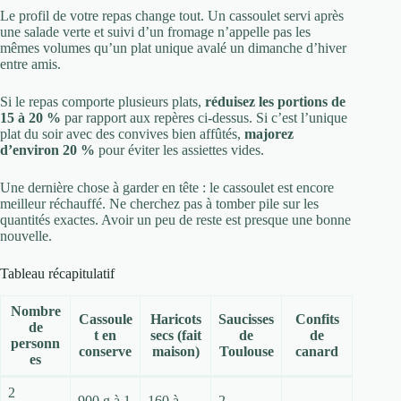
Le profil de votre repas change tout. Un cassoulet servi après
une salade verte et suivi d’un fromage n’appelle pas les
mêmes volumes qu’un plat unique avalé un dimanche d’hiver
entre amis.
Si le repas comporte plusieurs plats,
réduisez les portions de
15 à 20 %
par rapport aux repères ci-dessus. Si c’est l’unique
plat du soir avec des convives bien affûtés,
majorez
d’environ 20 %
pour éviter les assiettes vides.
Une dernière chose à garder en tête : le cassoulet est encore
meilleur réchauffé. Ne cherchez pas à tomber pile sur les
quantités exactes. Avoir un peu de reste est presque une bonne
nouvelle.
Tableau récapitulatif
Nombre
Cassoule
Haricots
Saucisses
Confits
de
t en
secs (fait
de
de
personn
conserve
maison)
Toulouse
canard
es
2
900 g à 1
160 à
2