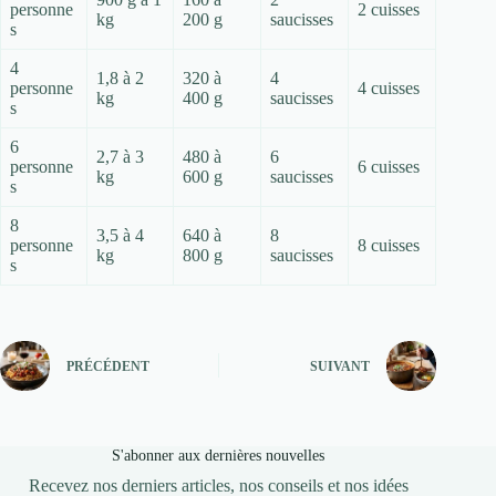
personne
2 cuisses
kg
200 g
saucisses
s
4
1,8 à 2
320 à
4
personne
4 cuisses
kg
400 g
saucisses
s
6
2,7 à 3
480 à
6
personne
6 cuisses
kg
600 g
saucisses
s
8
3,5 à 4
640 à
8
personne
8 cuisses
kg
800 g
saucisses
s
PRÉCÉDENT
SUIVANT
S'abonner aux dernières nouvelles
Recevez nos derniers articles, nos conseils et nos idées