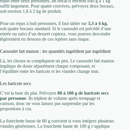
repas entre deux personnes, un bocal d’environ 840 g à 1 kg
suffit largement. Pour quatre convives, prévoyez deux bocaux,
soit environ 1,8 à 2 kg de produit.
Pour un repas à huit personnes, il faut tabler sur
3,3 à 4 kg
,
soit quatre bocaux standard. Si le cassoulet est précédé d’une
entrée ou suivi d’un dessert copieux, vous pouvez descendre
légèrement en dessous de ces repères sans risque.
Cassoulet fait maison : les quantités ingrédient par ingrédient
Là, les choses se compliquent un peu. Le cassoulet fait maison
implique de doser séparément chaque composant, et
l’équilibre entre les haricots et les viandes change tout.
Les haricots secs
C’est la base du plat. Prévoyez
80 à 100 g de haricots secs
par personne
. Ils triplent de volume après trempage et
cuisson, donc ne vous laissez pas surprendre par les
proportions à cru.
La fourchette basse de 80 g convient si vous intégrez plusieurs
viandes généreuses. La fourchette haute de 100 g s’applique