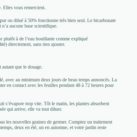
. Elles vous remercient.
pur ou dilué à 50% fonctionne très bien seul. Le bicarbonate
t n’a aucune base scientifique.
-le plutôt à de l’eau bouillante comme expliqué
té) directement, sans rien ajouter.
t autant que le dosage.
illé, avec au minimum deux jours de beau temps annoncés. La
ester en contact avec les feuilles pendant 48 à 72 heures pour
it s’évapore trop vite. Tôt le matin, les plantes absorbent
e qui arrive, elle va tout diluer.
s les nouvelles graines de germer. Comptez un traitement
temps, deux en été, un en automne, et votre jardin reste