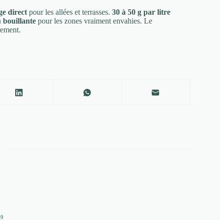
e direct
pour les allées et terrasses.
30 à 50 g par litre
u bouillante
pour les zones vraiment envahies. Le
rement.
69