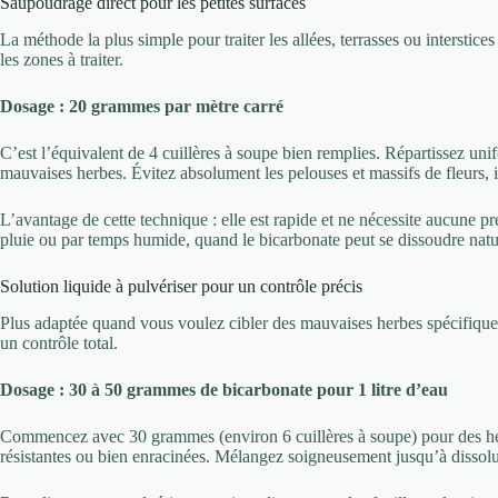
Saupoudrage direct pour les petites surfaces
La méthode la plus simple pour traiter les allées, terrasses ou interstic
les zones à traiter.
Dosage : 20 grammes par mètre carré
C’est l’équivalent de 4 cuillères à soupe bien remplies. Répartissez unif
mauvaises herbes. Évitez absolument les pelouses et massifs de fleurs, i
L’avantage de cette technique : elle est rapide et ne nécessite aucune p
pluie ou par temps humide, quand le bicarbonate peut se dissoudre natu
Solution liquide à pulvériser pour un contrôle précis
Plus adaptée quand vous voulez cibler des mauvaises herbes spécifiques
un contrôle total.
Dosage : 30 à 50 grammes de bicarbonate pour 1 litre d’eau
Commencez avec 30 grammes (environ 6 cuillères à soupe) pour des he
résistantes ou bien enracinées. Mélangez soigneusement jusqu’à dissol