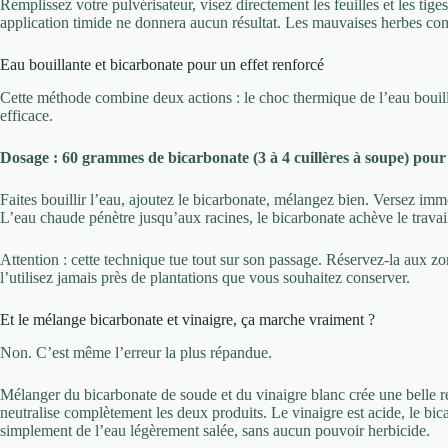
Remplissez votre pulvérisateur, visez directement les feuilles et les ti
application timide ne donnera aucun résultat. Les mauvaises herbes co
Eau bouillante et bicarbonate pour un effet renforcé
Cette méthode combine deux actions : le choc thermique de l’eau bouill
efficace.
Dosage : 60 grammes de bicarbonate (3 à 4 cuillères à soupe) pour 
Faites bouillir l’eau, ajoutez le bicarbonate, mélangez bien. Versez imm
L’eau chaude pénètre jusqu’aux racines, le bicarbonate achève le travai
Attention : cette technique tue tout sur son passage. Réservez-la aux 
l’utilisez jamais près de plantations que vous souhaitez conserver.
Et le mélange bicarbonate et vinaigre, ça marche vraiment ?
Non. C’est même l’erreur la plus répandue.
Mélanger du bicarbonate de soude et du vinaigre blanc crée une belle r
neutralise complètement les deux produits. Le vinaigre est acide, le bi
simplement de l’eau légèrement salée, sans aucun pouvoir herbicide.