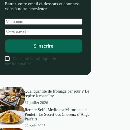
Entrez votre email ci-dessous et abonnez-
vous à notre newsletter
S’inscrire
J’accepte la
politique de
confidentialité
Quel quantité de fromage par jour ? Le
repère à connaître
31 juillet 2026
Recette Seffa Medfouna Marocaine au
Poulet : Le Secret des Cheveux d’Ange
Parfaits
22 août 2025