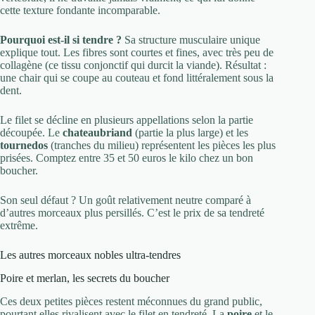
cette texture fondante incomparable.
Pourquoi est-il si tendre ?
Sa structure musculaire unique
explique tout. Les fibres sont courtes et fines, avec très peu de
collagène (ce tissu conjonctif qui durcit la viande). Résultat :
une chair qui se coupe au couteau et fond littéralement sous la
dent.
Le filet se décline en plusieurs appellations selon la partie
découpée. Le
chateaubriand
(partie la plus large) et les
tournedos
(tranches du milieu) représentent les pièces les plus
prisées. Comptez entre 35 et 50 euros le kilo chez un bon
boucher.
Son seul défaut ? Un goût relativement neutre comparé à
d’autres morceaux plus persillés. C’est le prix de sa tendreté
extrême.
Les autres morceaux nobles ultra-tendres
Poire et merlan, les secrets du boucher
Ces deux petites pièces restent méconnues du grand public,
pourtant elles rivalisent avec le filet en tendreté. La
poire
et le