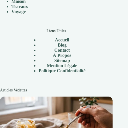
Maison
Travaux
V
oyage
Liens Utiles
Accueil
Blog
Contact
À Propos
Sitemap
Mention Légale
P
olitique Confidentialité
Articles Vedettes