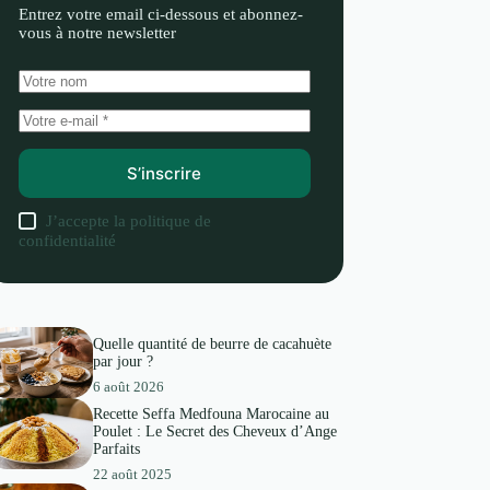
Entrez votre email ci-dessous et abonnez-
vous à notre newsletter
S’inscrire
J’accepte la
politique de
confidentialité
Quelle quantité de beurre de cacahuète
par jour ?
6 août 2026
Recette Seffa Medfouna Marocaine au
Poulet : Le Secret des Cheveux d’Ange
Parfaits
22 août 2025