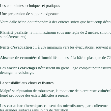
Les contraintes techniques et pratiques
Une préparation de support exigeante
Votre dalle béton doit répondre à des critères stricts que beaucoup décou
Planéité parfaite
: 3 mm maximum sous une règle de 2 mètres, sinon de
supplémentaires).
Pente d’évacuation
: 1 à 2% minimum vers les évacuations, souvent ine
Absence de remontées d’humidité
: un test à la bâche plastique de 7
Les
anciens carrelages
nécessitent un grenaillage complet pour assurer
déranger le voisinage.
La sensibilité aux chocs et fissures
Malgré sa réputation de robustesse, la moquette de pierre reste
vulnéra
lourd provoque des éclats difficiles à réparer.
Les
variations thermiques
causent des microfissures, particulièrement 
les grandes surfaces sans joints de dilatation.